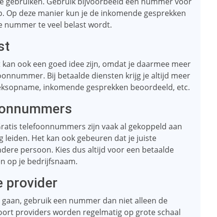
e gebruiken. Gebruik bijvoorbeeld één nummer voor
p. Op deze manier kun je de inkomende gesprekken
e nummer te veel belast wordt.
st
t kan ook een goed idee zijn, omdat je daarmee meer
efoonnummer. Bij betaalde diensten krijg je altijd meer
spreksopname, inkomende gesprekken beoordeeld, etc.
foonnummers
ratis telefoonnummers zijn vaak al gekoppeld aan
g leiden. Het kan ook gebeuren dat je juiste
dere persoon. Kies dus altijd voor een betaalde
en op je bedrijfsnaam.
 provider
te gaan, gebruik een nummer dan niet alleen de
soort providers worden regelmatig op grote schaal