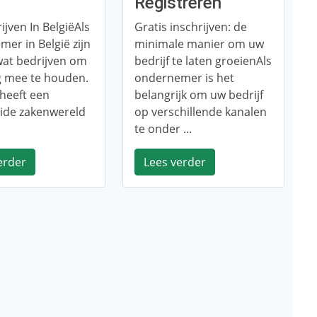
ë
Registreren
ijven In BelgiëAls
Gratis inschrijven: de
er in België zijn
minimale manier om uw
wat bedrijven om
bedrijf te laten groeienAls
g mee te houden.
ondernemer is het
 heeft een
belangrijk om uw bedrijf
eide zakenwereld
op verschillende kanalen
te onder ...
erder
Lees verder