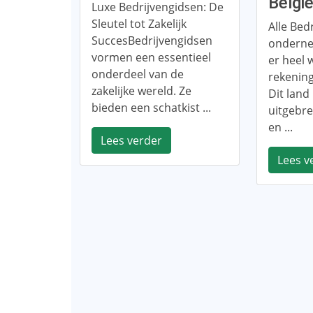
Belgi
Luxe Bedrijvengidsen: De
Sleutel tot Zakelijk
Alle Bedr
SuccesBedrijvengidsen
ondernem
vormen een essentieel
er heel 
onderdeel van de
rekenin
zakelijke wereld. Ze
Dit land
bieden een schatkist ...
uitgebr
en ...
Lees verder
Lees v